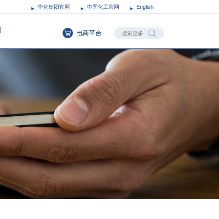
中化集团官网
中国化工官网
English
们
电商平台