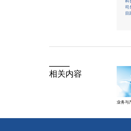
科
司
目
相关内容
业务与