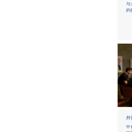
与
的
外
中