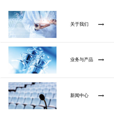
关于我们
业务与产品
新闻中心