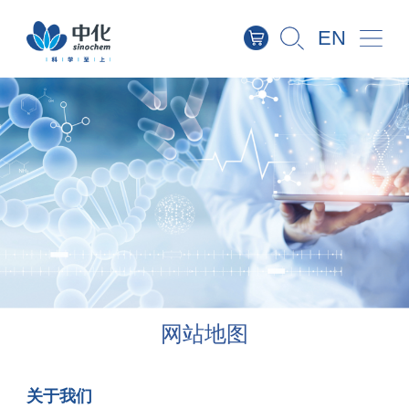
EN
网站地图
关于我们