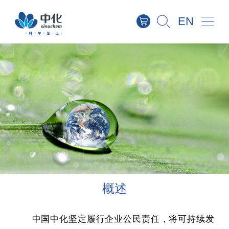
EN
理念和目标
加强党建引领
服务国计民生
致力健康安全环保
履行社会责任
加强员工关爱
促进合作共赢
可持续发展报告
诚信合规
概述
中国中化坚定履行企业公民责任，将可持续发