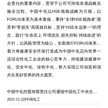
会责任的重要内容，贯穿于公司可持续发展战略实
施全过程。中国中化以HSE领跑战略为引领，以
FORUS体系为基本遵循，秉持“全球HSE领跑者”愿
景和“零损失”高绩效目标，坚持“HSE永远第一”的理
念，践行“生命至上 环境优先 损失控制 持续改进”的
方针，以风险管理为核心，全面推行FORUS体系，
着力将健康安全环保打造成为中国中化迈向世界一
流综合性化工企业的核心竞争力，持续建设健康中
化、安全中化、绿色中化，努力实现公司创造和谐
共生美好世界的伟大愿景。
中国中化控股有限责任公司通报中国化工中央生态环境保护督察移交问题问责情况
2021-11-22
|
中国化工