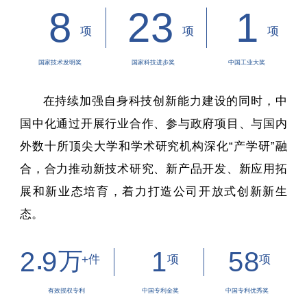
6
3
5
9
2
8
2
3
1
项
项
项
7
4
6
0
3
9
3
4
2
国家技术发明奖
国家科技进步奖
中国工业大奖
8
5
7
1
4
4
5
3
在持续加强自身科技创新能力建设的同时，中
国中化通过开展行业合作、参与政府项目、与国内
9
6
8
2
5
5
6
4
外数十所顶尖大学和学术研究机构深化“产学研”融
合，合力推动新技术研究、新产品开发、新应用拓
0
7
9
3
6
6
7
5
展和新业态培育，着力打造公司开放式创新新生
1
8
0
4
7
态。
7
8
6
2
9
1
5
8
万
8
9
7
+件
项
项
3
2
6
9
有效授权专利
中国专利金奖
中国专利优秀奖