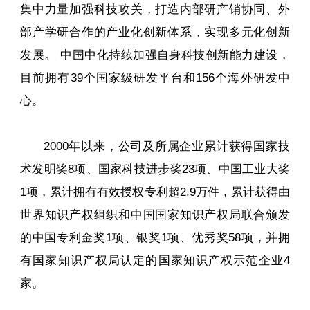
0
4
5
3
集中力量加强科技攻关，打造内部研产销协同、外
6
2
5
1
5
6
4
部产学研合作的产业化创新体系，实现多元化创新
发展。 中国中化持续加强自身科技创新能力建设，
0
7
3
6
2
6
7
5
目前拥有39个国家级研发平台和156个海外研发中
心。
1
8
0
4
7
3
7
8
6
2000年以来，公司及所属企业累计获得国家技
2
9
1
5
8
4
8
9
7
术发明奖8项、国家科技进步奖23项、中国工业大奖
1项，累计拥有有效授权专利超2.9万件，累计获得由
3
0
2
6
9
5
9
0
8
世界知识产权组织和中国国家知识产权局联合颁发
4
1
3
7
0
的中国专利金奖1项、银奖1项、优秀奖58项，并拥
6
0
1
9
有国家知识产权局认定的国家知识产权示范企业4
5
2
4
8
1
7
1
2
0
家。