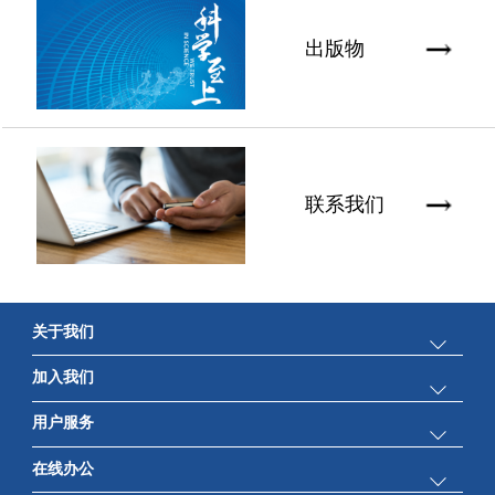
出版物
联系我们
关于我们
加入我们
公司简介
用户服务
人才理念
新闻中心
在线办公
产品检索
工作机会