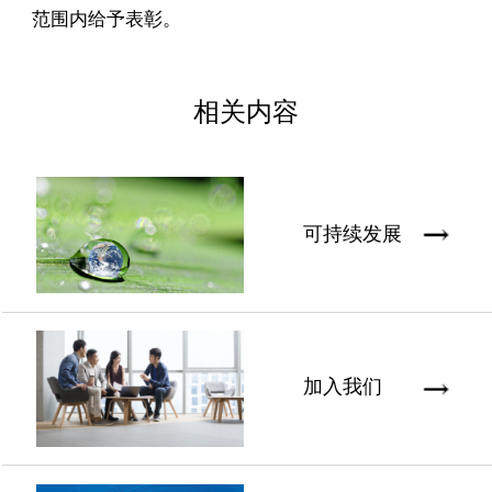
范围内给予表彰。
相关内容
可持续发展
加入我们