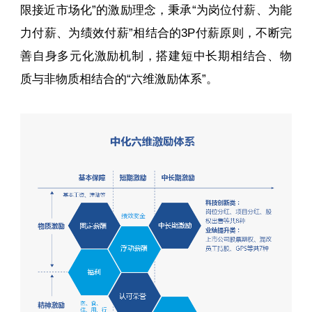
限接近市场化”的激励理念，秉承“为岗位付薪、为能
力付薪、为绩效付薪”相结合的3P付薪原则，不断完
善自身多元化激励机制，搭建短中长期相结合、物
质与非物质相结合的“六维激励体系”。