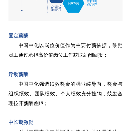
固定薪酬
中国中化以岗位价值作为主要付薪依据，鼓励
员工通过承担高价值岗位工作获取薪酬回报；
浮动薪酬
中国中化强调绩效奖金的强业绩导向，奖金与
组织绩效、团队绩效、个人绩效充分挂钩，鼓励合
理拉开薪酬差距；
中长期激励