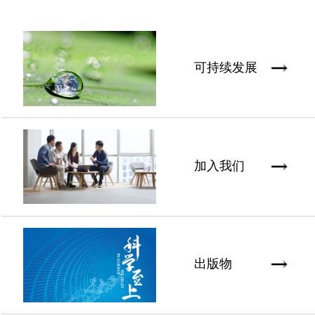
中
可持续发展
加入我们
出版物