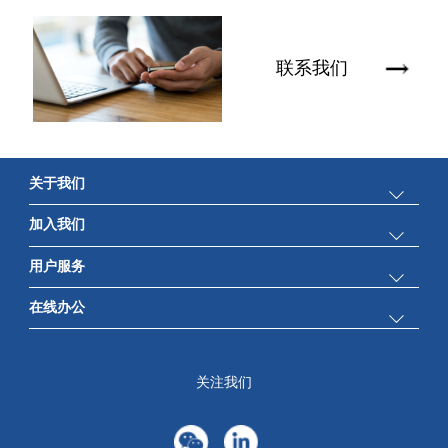
联系我们
关于我们
加入我们
公司简介
用户服务
人才理念
新闻中心
在线办公
产品检索
工作机会
科技创新
电商平台
关注我们
培训发展
可持续发展
下载中心